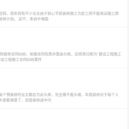
迎宾。而年前有不少业主由于担心节前装修施工方赶工而不能保证施工质
装修计划。 这不，来自中海国
装饰装修合同纠纷，依据合同性质并案由分类，应将其归类为“建设工程施工
建设工程施工合同纠纷案件
每个预装修的业主都会为此头疼，完全摸不着头绪，毕竟装修对于每个人
大家都满意了，但是装修途中问