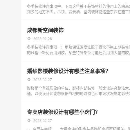
冬季装修注意事项中，下面这些关于装饰材料的使用上的隐患
到胶的地方不少，吊顶、背景墙、室内装饰物这些东西在施工
成都新空间装饰
2023-02-28
冬季装修注意事项一：用胶保证温度让胶干得快不拖工期装修
的过程中难免要用到胶，某些特殊部位可能还会用到大量的胶
婚纱影楼装修设计有哪些注意事项？
2023-02-27
影楼是个重视形象的单位，影楼内部装修一般比较讲究整洁大
通，以便设计师能够根据当地的地域特色和市场状况确定影楼
专卖店装修设计有哪些小窍门？
2023-02-27
1、店面与商标 专卖商店的形象与名称和商标密切相关。