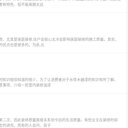
要有特色，但不能离题太远
虑，尤其是家庭装修,住户会担心太冷会影响家庭装修的施工质量。其实，
的优点也是很多的。为此,北
的知识相信知道的很少，为了让消费者对于水性木器漆的知识有所了解，
意事项，介绍一些室内装修油漆
第二次，因此装修质量直接关系到今后的生活质量。有些业主在装修时却
定的讲究。而有的人会问，房子