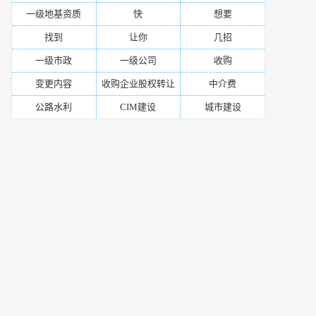
一级地基资质
快
想要
找到
让你
几招
一级市政
一级公司
收购
变更内容
收购企业股权转让
中介费
公路水利
CIM建设
城市建设