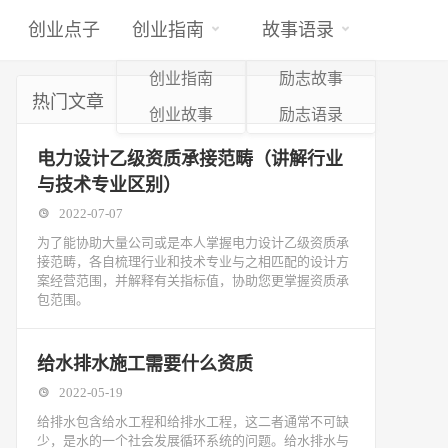
创业点子
创业指南
故事语录
创业指南
励志故事
热门文章
创业故事
励志语录
电力设计乙级资质承接范畴（讲解行业
与技术专业区别）
2022-07-07
为了能协助大量公司或是本人掌握电力设计乙级资质承
接范畴，各自梳理行业和技术专业与之相匹配的设计方
案经营范围，并解释有关指标值，协助您更掌握资质承
包范围。
给水排水施工需要什么资质
2022-05-19
给排水包含给水工程和给排水工程，这二者通常不可缺
少，是水的一个社会发展循环系统的问题。给水排水与