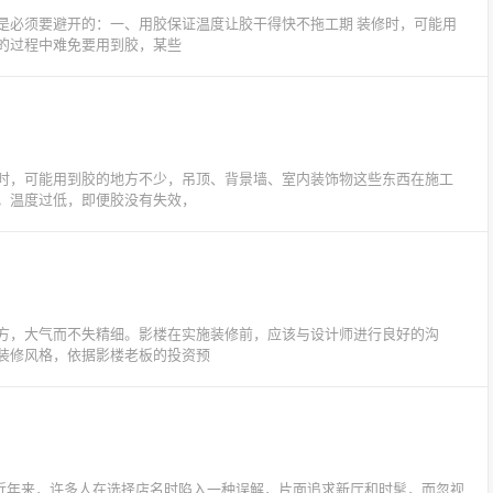
是必须要避开的：一、用胶保证温度让胶干得快不拖工期 装修时，可能用
的过程中难免要用到胶，某些
时，可能用到胶的地方不少，吊顶、背景墙、室内装饰物这些东西在施工
。温度过低，即便胶没有失效，
方，大气而不失精细。影楼在实施装修前，应该与设计师进行良好的沟
装修风格，依据影楼老板的投资预
近年来，许多人在选择店名时陷入一种误解，片面追求新厅和时髦，而忽视