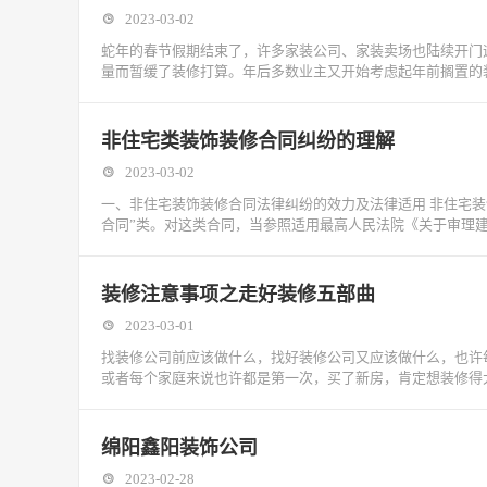
2023-03-02
蛇年的春节假期结束了，许多家装公司、家装卖场也陆续开门
量而暂缓了装修打算。年后多数业主又开始考虑起年前搁置的
非住宅类装饰装修合同纠纷的理解
2023-03-02
一、非住宅装饰装修合同法律纠纷的效力及法律适用 非住宅
合同”类。对这类合同，当参照适用最高人民法院《关于审理
装修注意事项之走好装修五部曲
2023-03-01
找装修公司前应该做什么，找好装修公司又应该做什么，也许
或者每个家庭来说也许都是第一次，买了新房，肯定想装修得
绵阳鑫阳装饰公司
2023-02-28