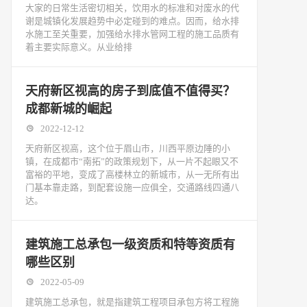
大家的日常生活密切相关，饮用水的标准和对废水的代
谢是城镇化发展趋势中必定碰到的难点。因而，给水排
水施工至关重要，加强给水排水管网工程的施工品质有
着主要实际意义。从业给排
天府新区视高的房子到底值不值得买？
成都新城的崛起
2022-12-12
天府新区视高，这个位于眉山市，川西平原边陲的小
镇，在成都市“南拓”的政策规划下，从一片不起眼又不
富裕的平地，变成了高楼林立的新城市，从一无所有出
门基本靠走路，到配套设施一应俱全，交通路线四通八
达。
建筑施工总承包一级资质和特等资质有
哪些区别
2022-05-09
建筑施工总承包，就是指建筑工程项目承包方将工程施