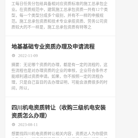
工每日任务分包给具备相对应资质标准的施工总承包企
业。在资质规范中，建筑施工总承包资质一共有12个类
型，每一个类型分成多个级别，并有不一样的申报规
范。施工总承包资质和技术专业承揽资质、劳务公司资
质较大的不一样是，施工总承包资质有特等之
地基基础专业资质办理及申请流程
2022-11-09
摘要：无论哪个资质的办理，都是有一定的流程的，这
些流程也是对办理资质的企业的审核，企业符合条件才
能顺利通过资质申请。如果，你不按照一定的流程办
理，只是自己盲目的去办理证明，可能会浪费很多的时
间，所以，
四川机电资质转让（收购三级机电安装
资质怎么办理）
2023-08-11
想要找四川机电资质转让相关内容，资质达人为你提供