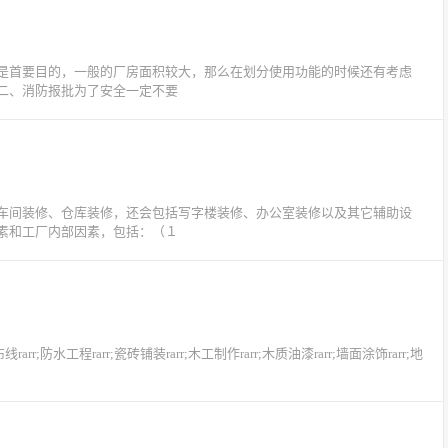
是首要目的，一般的厂房面积较大，那么在划分使用功能的时候还有考虑
二、消防报批为了安全一定不要
车间装修、仓库装修，还会包括写字楼装修、办公室装修以及其它辅助设
素和工厂内部因素，包括：（１
防水工程rarr;瓷砖铺装rarr;木工制作rarr;木质油漆rarr;墙面涂饰rarr;地