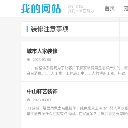
欢迎光临
首页
我们一直在努力
装修注意事项
城市人家装修
2023-03-06
一、 价格体系说明为了让客户了解家装费用是怎样产生的，
白白消费。1、人工费：工程施工中，工人师傅的工资、补助
中山轩艺装饰
2023-03-03
[1] 缺憾：墙面用色太杂乱措施：纯色家具去冲淡年轻人喜
是住进去没多久他就有点纳闷，在家里呆久了就会感觉头晕眼