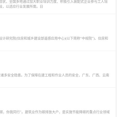
现状，全国多地通过加大职业培训力度、积极引入装配式企业参与工人培
设，以适应行业发展所需。日
研究院(住房和城乡建设部遥感应用中心)(以下简称“中规院”)、住房和
来诸多安全隐患。为了保障在建工程和作业人员的安全，广东、广西、云南
能降碳，你我同行”。建筑业作为碳排放大户，是实施节能降碳的重点行业领域