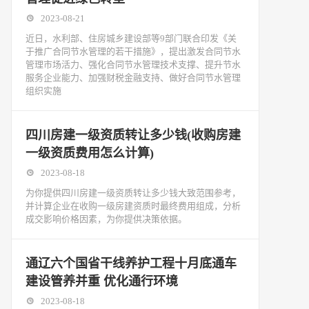
2023-08-21
近日，水利部、住房城乡建设部等9部门联合印发《关
于推广合同节水管理的若干措施》，提出激发合同节水
管理市场活力、强化合同节水管理技术支撑、提升节水
服务企业能力、加强财税金融支持、做好合同节水管理
组织实施
四川房建一级资质转让多少钱(收购房建
一级资质费用怎么计算)
2023-08-18
为你提供四川房建一级资质转让多少钱大致范围参考，
并计算企业在收购一级房建资质时最终费用组成，分析
成交影响价格因素，为你提供决策依据。
通辽六个国省干线养护工程十月底通车
建设管养并重 优化通行环境
2023-08-18