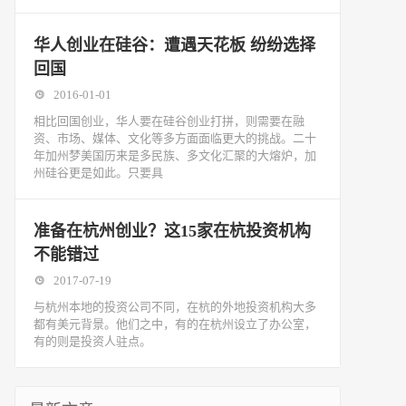
华人创业在硅谷：遭遇天花板 纷纷选择
回国
2016-01-01
相比回国创业，华人要在硅谷创业打拼，则需要在融
资、市场、媒体、文化等多方面面临更大的挑战。二十
年加州梦美国历来是多民族、多文化汇聚的大熔炉，加
州硅谷更是如此。只要具
准备在杭州创业？这15家在杭投资机构
不能错过
2017-07-19
与杭州本地的投资公司不同，在杭的外地投资机构大多
都有美元背景。他们之中，有的在杭州设立了办公室，
有的则是投资人驻点。