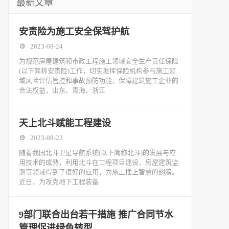
最新文章
安责险为施工安全保驾护航
2023-08-24
为规范房屋建筑和市政工程施工领域安全生产责任保险
(以下简称安责险)工作，切实发挥保险机构参与施工领
域风险评估管控和事故预防功能，保障建筑施工企业的
合法权益，山东、青海、浙江
天上北斗赋能工程建设
2023-08-22
随着我国北斗卫星导航系统(以下简称北斗)的发展与应
用技术的成熟，利用北斗在工程项目建设、房屋建筑监
测等领域得到了很好的应用，为施工插上智慧的翅膀。
近日，为攻克地下工程装备
9部门联合出台若干措施 推广合同节水
管理促进绿色转型