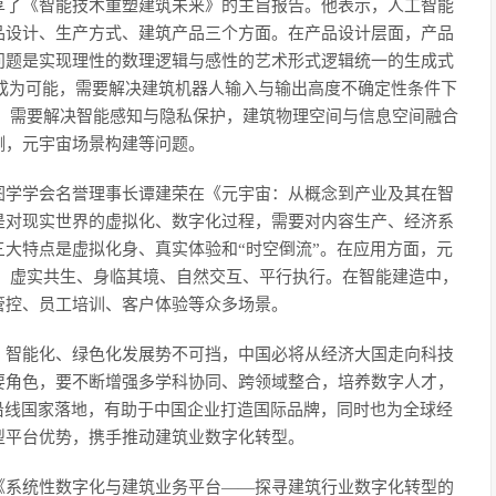
享了《智能技术重塑建筑未来》的主旨报告。他表示，人工智能
品设计、生产方式、建筑产品三个方面。在产品设计层面，产品
问题是实现理性的数理逻辑与感性的艺术形式逻辑统一的生成式
将成为可能，需要解决建筑机器人输入与输出高度不确定性条件下
，需要解决智能感知与隐私保护，建筑物理空间与信息空间融合
测，元宇宙场景构建等问题。
图学学会名誉理事长谭建荣在《元宇宙：从概念到产业及其在智
是对现实世界的虚拟化、数字化过程，需要对内容生产、经济系
大特点是虚拟化身、真实体验和“时空倒流”。在应用方面，元
、虚实共生、身临其境、自然交互、平行执行。在智能建造中，
管控、员工培训、客户体验等众多场景。
、智能化、绿色化发展势不可挡，中国必将从经济大国走向科技
要角色，要不断增强多学科协同、跨领域整合，培养数字人才，
沿线国家落地，有助于中国企业打造国际品牌，同时也为全球经
型平台优势，携手推动建筑业数字化转型。
《系统性数字化与建筑业务平台——探寻建筑行业数字化转型的