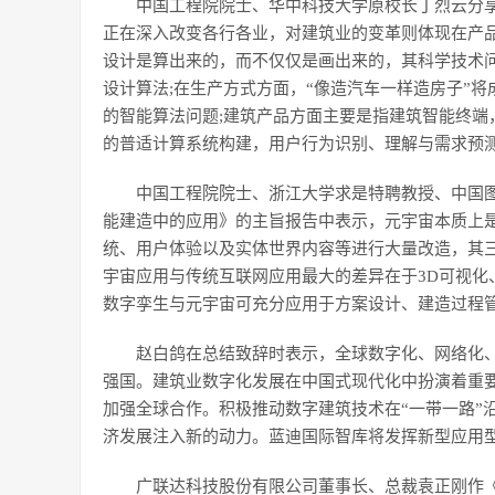
中国工程院院士、华中科技大学原校长丁烈云分
正在深入改变各行各业，对建筑业的变革则体现在产
设计是算出来的，而不仅仅是画出来的，其科学技术
设计算法;在生产方式方面，“像造汽车一样造房子”
的智能算法问题;建筑产品方面主要是指建筑智能终端
的普适计算系统构建，用户行为识别、理解与需求预
中国工程院院士、浙江大学求是特聘教授、中国
能建造中的应用》的主旨报告中表示，元宇宙本质上
统、用户体验以及实体世界内容等进行大量改造，其三
宇宙应用与传统互联网应用最大的差异在于3D可视化
数字孪生与元宇宙可充分应用于方案设计、建造过程
赵白鸽在总结致辞时表示，全球数字化、网络化
强国。建筑业数字化发展在中国式现代化中扮演着重
加强全球合作。积极推动数字建筑技术在“一带一路”
济发展注入新的动力。蓝迪国际智库将发挥新型应用
广联达科技股份有限公司董事长、总裁袁正刚作