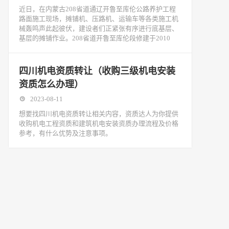
近日，在内蒙古208省道通辽开鲁至库伦公路养护工程
路面施工现场，摊铺机、压路机、运输车等各类施工机
械轰鸣声此起彼伏，建设者们正紧张有序进行底基层、
基层的摊铺作业。208省道开鲁至库伦段修建于2010
四川机电资质转让（收购三级机电安装
资质怎么办理）
2023-08-11
想要找四川机电资质转让相关内容，资质达人为你提供
收购机电工程资质和建筑机电安装资质办理流程及价格
参考，有什么优势及注意事项。