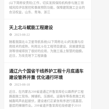
(以下简称安责险)工作，切实发挥保险机构参与施工领
域风险评估管控和事故预防功能，保障建筑施工企业的
合法权益，山东、青海、浙江
天上北斗赋能工程建设
2023-08-22
随着我国北斗卫星导航系统(以下简称北斗)的发展与应
用技术的成熟，利用北斗在工程项目建设、房屋建筑监
测等领域得到了很好的应用，为施工插上智慧的翅膀。
近日，为攻克地下工程装备
通辽六个国省干线养护工程十月底通车
建设管养并重 优化通行环境
2023-08-18
近日，在内蒙古208省道通辽开鲁至库伦公路养护工程
路面施工现场，摊铺机、压路机、运输车等各类施工机
械轰鸣声此起彼伏，建设者们正紧张有序进行底基层、
基层的摊铺作业。208省道开鲁至库伦段修建于2010