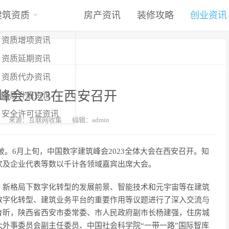
建筑资质
房产资讯
装修攻略
创业资讯
资质增项资讯
资质延期资讯
资质代办资讯
会2023在西安召开
资质升级资讯
安全许可证资讯
来源：互联网收集
编辑：admin
。6月上旬，中国数字建筑峰会2023全体大会在西安召开。知
家及企业代表等数以千计各领域嘉宾出席大会。
、新格局下数字化转型的发展前景、智能技术和元宇宙等在建筑
数字化转型、建筑业务平台的重要作用等议题进行了深入交流与
鲁昕，陕西省西安市委常委、市人民政府副市长杨建强，住房城
外事委员会副主任委员、中国社会科学院“一带一路”国际智库