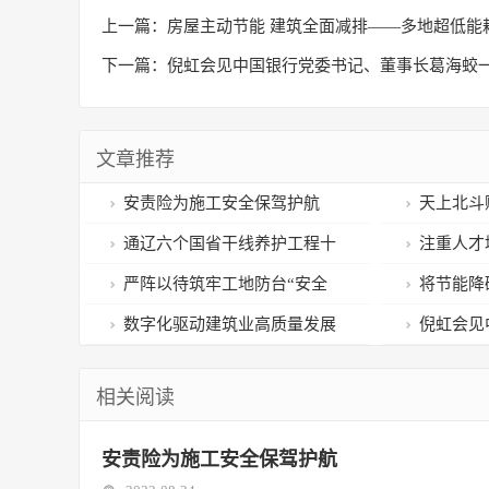
上一篇：
房屋主动节能 建筑全面减排——多地超低能
下一篇：
倪虹会见中国银行党委书记、董事长葛海蛟
商
文章推荐
安责险为施工安全保驾护航
天上北斗
通辽六个国省干线养护工程十
注重人才
月底通车 建设管养并重 优化通行
产业发展
严阵以待筑牢工地防台“安全
将节能降
环境
堤”
数字化驱动建筑业高质量发展
倪虹会见
董事长葛海
相关阅读
作、推动住
量发展交流
安责险为施工安全保驾护航