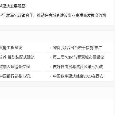
耗建筑发展观察
一行 就深化政银合作、推动住房城乡建设事业高质量发展交流协
赋能工程建设
9部门联合出台若干措施 推广
合同节水管理促进绿色转型
培养 推动装配式建筑
第二届“CIM与智慧城市建设论
坛”举办
碳融入建造全过程
做好自由贸易试验区第七批改
革试点经验复制推广工作 住房和
中国银行党委书记、
中国数字建筑峰会2023在西安
城乡建设部负责“工程建设项目审
蛟一行 就深化政银合
召开
批统一化、标准化、信息化”改革
房城乡建设事业高质
事项
协商