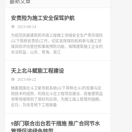
最新文章
安责险为施工安全保驾护航
2023-08-24
为规范房屋建筑和市政工程施工领域安全生产责任保险
(以下简称安责险)工作，切实发挥保险机构参与施工领
域风险评估管控和事故预防功能，保障建筑施工企业的
合法权益，山东、青海、浙江
天上北斗赋能工程建设
2023-08-22
随着我国北斗卫星导航系统(以下简称北斗)的发展与应
用技术的成熟，利用北斗在工程项目建设、房屋建筑监
测等领域得到了很好的应用，为施工插上智慧的翅膀。
近日，为攻克地下工程装备
9部门联合出台若干措施 推广合同节水
管理促进绿色转型