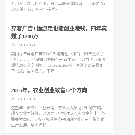
万用户买过我们的菜，日订单峰值3000单，平均稳定在
1000单左右，客单价接近5
穿着广告T恤游走也能创业赚钱，四年竟
赚了1200万
2016-01-01
美国青年穿着广告T恤四处游走创业赚钱，四年竟赚了
1200万元，他是如何做的？一.萌生靠广告T恤创业赚钱
想法2008年的时候， Jason Sadler在一家社交网站看到
了投放广告的潜力。于是
2016年，农业创业致富12个方向
2016-01-01
这些年，新农业风起云涌，农业大发展之“势”必来临。
想在农业中赚钱，必须要牢牢抓住这农业致富的十二条
赚钱大商机。1.农业规模经济中国的农业正在向集约化
生产发展。以肉鸡和