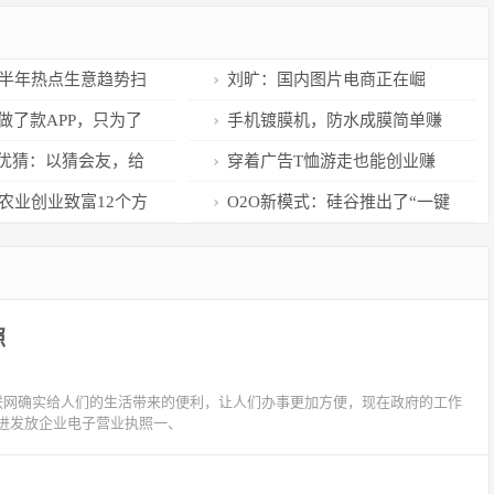
年上半年热点生意趋势扫
刘旷：国内图片电商正在崛
起，全景微图或成突破口
做了款APP，只为了
手机镀膜机，防水成膜简单赚
友跟妈妈同时掉水里先
钱
优猜：以猜会友，给
穿着广告T恤游走也能创业赚
问题
样的交流空间
钱，四年竟赚了1200万
，农业创业致富12个方
O2O新模式：硅谷推出了“一键
叫帅哥”，业务火到爆
照
联网确实给人们的生活带来的便利，让人们办事更加方便，现在政府的工作
进发放企业电子营业执照一、