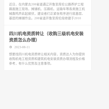
近日，在内蒙古208省道通辽开鲁至库伦公路养护工程
路面施工现场，摊铺机、压路机、运输车等各类施工机
械轰鸣声此起彼伏，建设者们正紧张有序进行底基层、
基层的摊铺作业。208省道开鲁至库伦段修建于2010
四川机电资质转让（收购三级机电安装
资质怎么办理）
2023-08-11
想要找四川机电资质转让相关内容，资质达人为你提供
收购机电工程资质和建筑机电安装资质办理流程及价格
参考，有什么优势及注意事项。