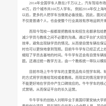
2014年全国学车人数在2千万以上，汽车驾培
40万，四个城市共160万人学车。 例如2014年仅上
以后，更多的人把学车当做是必备技能。因此，面对
不仅是普通个人，也会使整个行业高效有序地运转开
而现今驾校一般都是把教练车和招生名额承包给
减少学员与教练之间不必要的沟通。通过平台扩大招
效率，避免出现缺学员的情况。从而使自营车辆在保
时也可以更快地拿到驾照。目前牛牛学车已经正式上
缩短了学员去基地的时间。牛牛学车还会有自营车辆
题。还通过统一教学方法，由一个教练统一带队以模
目前市场上牛牛学车的主要竞品有众悦学车网、
的方式将学员推给驾校或者教练。而现实的情况是学
不能更好地在学员中产生口碑效应的。牛牛学车的核
式营销，从而保证平台的长久运营。
牛牛学车的创始人刘明毕业于美国印第安纳大学商学