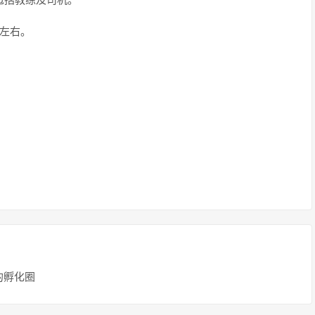
包括教练及司机。
金左右。
的孵化圈