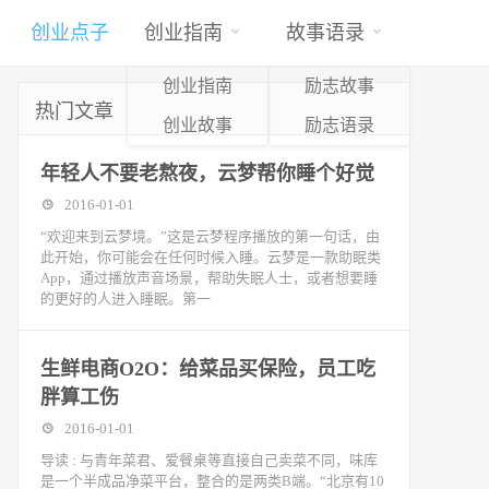
创业点子
创业指南
故事语录
创业指南
励志故事
热门文章
创业故事
励志语录
年轻人不要老熬夜，云梦帮你睡个好觉
2016-01-01
“欢迎来到云梦境。”这是云梦程序播放的第一句话，由
此开始，你可能会在任何时候入睡。云梦是一款助眠类
App，通过播放声音场景，帮助失眠人士，或者想要睡
的更好的人进入睡眠。第一
生鲜电商O2O：给菜品买保险，员工吃
胖算工伤
2016-01-01
导读 : 与青年菜君、爱餐桌等直接自己卖菜不同，味库
是一个半成品净菜平台，整合的是两类B端。“北京有10