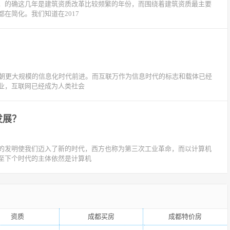
，的确这几年是建筑资质改革比较频繁的年份，而围绕着建筑资质最主要
在简化。我们知道在2017
且朝更大规模的信息化时代前进。而互联万作为信息时代的标志和载体已经
业，互联网已经成为人类社会
发展？
的发明使我们迈入了新的时代，西方也称为第三次工业革命，而以计算机
至下个时代的主体依然是计算机
资质
成都买房
成都特价房