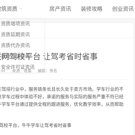
建筑资质
房产资讯
装修攻略
创业资讯
资质增项资讯
资质延期资讯
资质代办资讯
网驾校平台 让驾考省时省事
资质升级资讯
安全许可证资讯
:44
来源：收集
编辑：佚名
在驾培行业中，服务链条长且长久处于卖方市场。学车行业的不
员学车过程中体验不好，承诺的服务与实际的服务严重不符已经
牛学车平台通过提供全程的跟进服务，优化教学效率，从而帮助