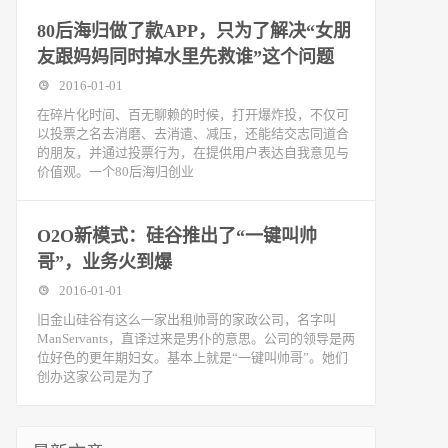
80后海归做了款APP，只为了解决“女朋
友跟妈妈同时掉水里先救谁”这个问题
2016-01-01
在碎片化时间、百无聊赖的时候，打开爆炸投，不仅可
以投票之名去消磨、去消遣、减压，还能结交志同道合
的朋友，并通过投票行为，在提供用户表达自我意见与
价值观。一个80后海归创业
O2O新模式：硅谷推出了“一键叫帅
哥”，业务火到爆
2016-01-01
旧金山硅谷有这么一家出租帅哥的家政公司，名字叫
ManServants，直译过来是男仆的意思。公司的领导是两
位好色的更年期妇女。基本上就是“一键叫帅哥”。她们
创办这家公司是为了