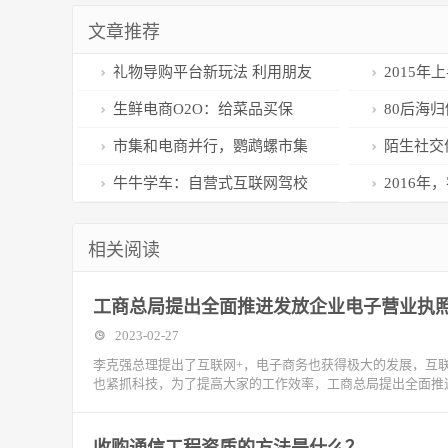
文章推荐
礼物导购平台新玩法 利用朋友
2015
圈完成众筹
描
生鲜电商O2O：给菜品买保
80后海归
险，员工吃胖算工伤
解决“女朋
市集和电商并行，鹦鹉螺市集
陌生社交
救谁”这个
搭建手工艺者的孵化圈
你一个不一
牛牛学车：自营式互联网驾校
2016年
平台 让驾考省时省事
向
相关阅读
工商总局提出全面推进发放企业电子营业执
2023-02-27
李克强总理提出了互联网+，电子商务也获得极大的发展，互
也紧抓科技，为了提高大家的工作效率，工商总局提出全面推