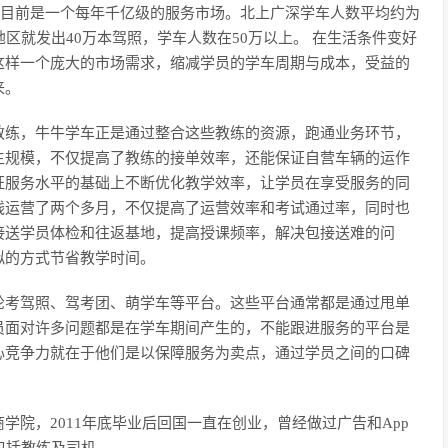
市场目前是一个每年千亿级的服务市场。北上广深学车人数平均约为
海地区就发出40万本驾照，学车人数在50万以上。 在生活条件变好
这样一个庞大的市场需求，缩减学员的学车周期与成本，受益的
来。
教练，牛牛学车正是通过整合这些教练的资源，跑通业务环节，
生规模，不仅提高了教练的接单效率，还能保证自营车辆的运作
证服务水平的基础上不断优化教学效率，让学员在享受服务的同
线运营了两个多月，不仅提高了运营效率和考试通过率，同时也
接送学员体检和往返基地，提高授课频率，解决包接送难的问
拟的方式节省教学时间。
轮考驾照、驾考团、萌学车等平台。这些平台通常都是通过甩单
员面对许多问题都是在学车期间产生的，不能跟进服务的平台是
心竞争力就在于他们是以保障服务为卖点，通过学员之间的口碑
院，2011年底毕业后回国一直在创业，曾经做过广告和App