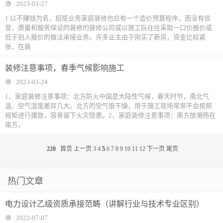
2023-03-27
1.以不赚钱为名，招揽业务家庭装修也应有一个造价预算程序，而没有信
誉、质量和服务保证的装修的装修公司或以施工队往往采取一口价报价或
低于别人报价的做法承接业务。许多业主由于刚买了新房，资金比较紧
张，在装
装修注意事项，春季气候影响施工
2023-03-24
1、家庭装修注意事项：北方防火中国是大陆性气候，春天时节，南北气
温、空气湿度差异几大。北方的空气很干燥，用于施工现场常常不会按照
规矩进行摆放，容易留下火灾隐患。2、家庭装修注意事项：南方放潮而在
南方，
220
首页
上一页
3
4
5
6
7
8
9
10
11
12
下一页
尾页
热门文章
电力设计乙级资质承接范畴（讲解行业与技术专业区别）
2022-07-07