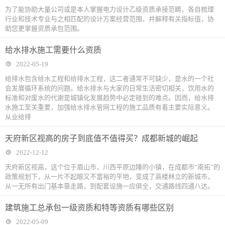
为了能协助大量公司或是本人掌握电力设计乙级资质承接范畴，各自梳理
行业和技术专业与之相匹配的设计方案经营范围，并解释有关指标值，协
助您更掌握资质承包范围。
给水排水施工需要什么资质
2022-05-19
给排水包含给水工程和给排水工程，这二者通常不可缺少，是水的一个社
会发展循环系统的问题。给水排水与大家的日常生活密切相关，饮用水的
标准和对废水的代谢是城镇化发展趋势中必定碰到的难点。因而，给水排
水施工至关重要，加强给水排水管网工程的施工品质有着主要实际意义。
从业给排
天府新区视高的房子到底值不值得买？成都新城的崛起
2022-12-12
天府新区视高，这个位于眉山市，川西平原边陲的小镇，在成都市“南拓”的
政策规划下，从一片不起眼又不富裕的平地，变成了高楼林立的新城市，
从一无所有出门基本靠走路，到配套设施一应俱全，交通路线四通八达。
建筑施工总承包一级资质和特等资质有哪些区别
2022-05-09